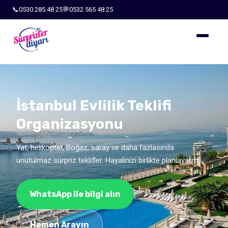
📞
0530 285 48 25
💬
0532 565 48 25
İstanbul Evlilik Teklifi
Organizasyonu
Yat, helikopter, Boğaz, saray ve daha fazlasında
unutulmaz sürpriz teklifler. Hayalinizi birlikte planlayalım.
WhatsApp ile bilgi alın
Hemen Arayın