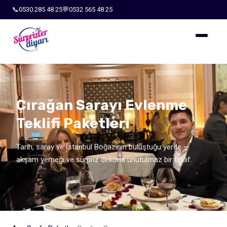
📞
0530 285 48 25
💬
0532 565 48 25
Çırağan Sarayı Evlenme
Teklifi Paketleri
Tarih, saray ve İstanbul Boğazının buluştuğu yerde —
akşam yemeği ve sürpriz dekorla unutulmaz bir teklif.