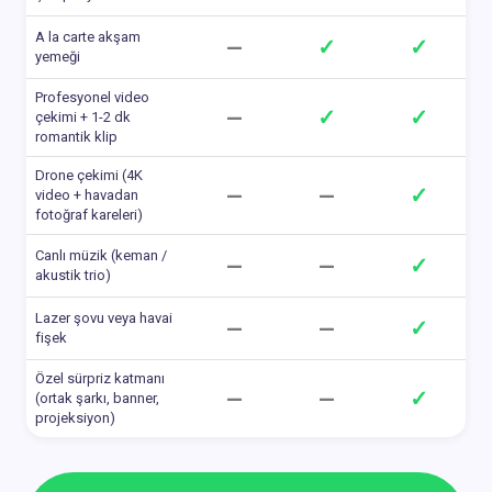
A la carte akşam
—
✓
✓
yemeği
Profesyonel video
—
✓
✓
çekimi + 1-2 dk
romantik klip
Drone çekimi (4K
—
—
✓
video + havadan
fotoğraf kareleri)
Canlı müzik (keman /
—
—
✓
akustik trio)
Lazer şovu veya havai
—
—
✓
fişek
Özel sürpriz katmanı
—
—
✓
(ortak şarkı, banner,
projeksiyon)