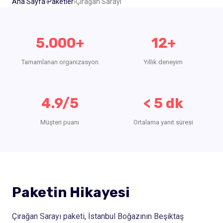
Ana Sayfa
›
Paketler
›
Çırağan Sarayı
5.000+
12+
Tamamlanan organizasyon
Yıllık deneyim
4.9/5
< 5 dk
Müşteri puanı
Ortalama yanıt süresi
Paketin Hikayesi
Çırağan Sarayı paketi, İstanbul Boğazının Beşiktaş