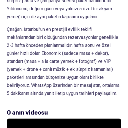
sürpriz pasta ve şampanya servisi paket dahilindedir.
Yıldönümü, doğum günü veya yalnızca özel bir akşam
yemeği için de aynı paketin kapsamı uygulanır.
Çırağan, İstanbul’un en prestijli evlilik teklifi
mekânlarından biri olduğundan rezervasyonlar genellikle
2-3 hafta önceden planlanmalıdır; hafta sonu ve özel
günler hızlı dolar. Ekonomik (sadece masa + dekor),
standart (masa + a la carte yemek + fotoğraf) ve VIP
(yemek + drone + canlı müzik + ek sürpriz katmanları)
paketleri arasından bütçenize uygun olanı birlikte
belirliyoruz. WhatsApp üzerinden bir mesaj atın, ortalama
5 dakikanın altında yanıt iletip uygun tarihleri paylaşalım.
O anın videosu