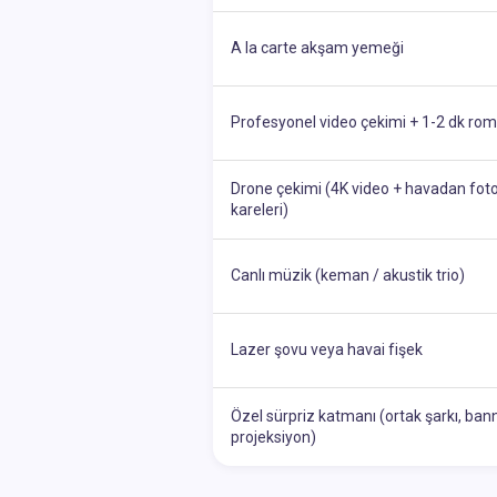
A la carte akşam yemeği
Profesyonel video çekimi + 1-2 dk roma
Drone çekimi (4K video + havadan fot
kareleri)
Canlı müzik (keman / akustik trio)
Lazer şovu veya havai fişek
Özel sürpriz katmanı (ortak şarkı, bann
projeksiyon)