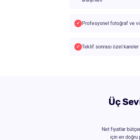
Profesyonel fotoğraf ve v
✓
Teklif sonrası özel karele
✓
Üç Sev
Net fiyatlar bütçe
için en doğru 