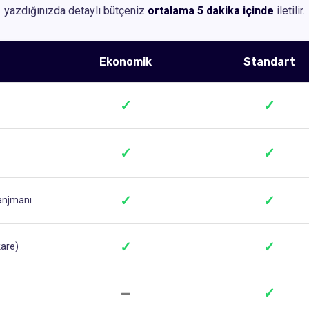
yazdığınızda detaylı bütçeniz
ortalama 5 dakika içinde
iletilir.
Ekonomik
Standart
✓
✓
✓
✓
✓
✓
ranjmanı
✓
✓
kare)
—
✓