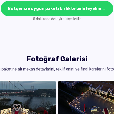
Bütçenize uygun paketi birlikte belirleyelim →
5 dakikada detaylı bütçe iletilir
Fotoğraf Galerisi
paketine ait mekan detaylarini, teklif anini ve final karelerini fot