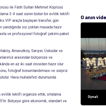
prüsü ile Fatih Sultan Mehmet Köprüsü
ama 3-4 saat süren bütün bir evlilik teklifi
O anın vid
ks VIP araçla başlayan transfer, gün
arı yandığında siz çoktan masada hazır
asta ve profesyonel fotoğraf çekimi paket
Ortaköy, Arnavutköy, Sarıyer, Üsküdar ve
nlarımız arasından bütçenize ve
ânda en az iki saat önceden hazır olur:
yonu, fotoğraf konumlandırması ve sürpriz
rütülür. Hava muhalefeti durumunda
evlilik teklifi organize ettik; ortalama
Oynat
’tir. Bütçeye göre ekonomik, standart ve