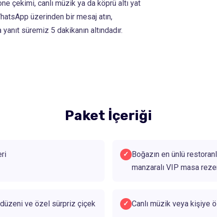
ne çekimi, canlı müzik ya da köprü altı yat
 WhatsApp üzerinden bir mesaj atın,
 yanıt süremiz 5 dakikanın altındadır.
Paket İçeriği
ri
Boğazın en ünlü restoranl
✓
manzaralı VIP masa rez
düzeni ve özel sürpriz çiçek
Canlı müzik veya kişiye ö
✓