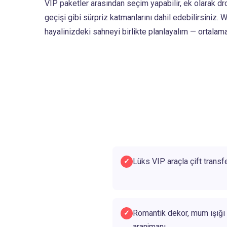
VIP paketler arasından seçim yapabilir, ek olarak dro
geçişi gibi sürpriz katmanlarını dahil edebilirsiniz.
hayalinizdeki sahneyi birlikte planlayalım — ortalama
Lüks VIP araçla çift transfe
✓
Romantik dekor, mum ışığı 
✓
aranjmanı