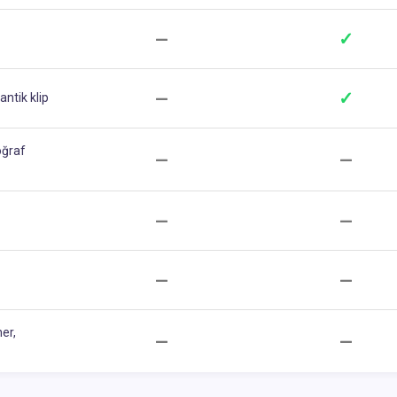
—
✓
—
✓
ntik klip
oğraf
—
—
—
—
—
—
er,
—
—