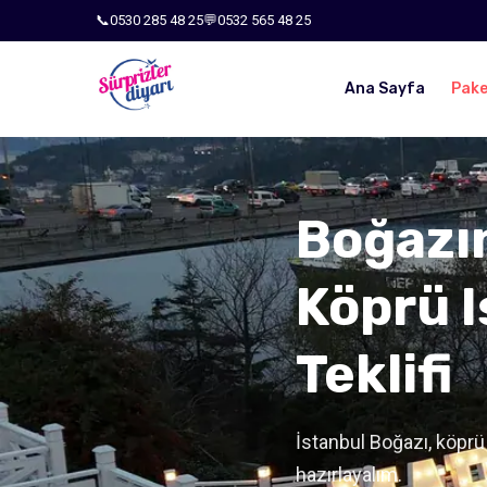
📞
0530 285 48 25
💬
0532 565 48 25
Ana Sayfa
Pake
Boğazı
Köprü Iş
Teklifi
İstanbul Boğazı, köprü ı
hazırlayalım.