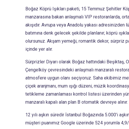
Boğaz Köprü Işıkları paketi, 15 Temmuz Şehitler Kö
manzarasına bakan anlaşmalı VIP restoranlarda, ortal
akışıdır. Avrupa veya Anadolu yakası adresinizden lü
batımına denk gelecek şekilde planlanır; köprü ışıkl
olursunuz. Akşam yemeği, romantik dekor, sürpriz p
içinde yer alır.
Sürprizler Diyarı olarak Boğaz hattındaki Beşiktaş, 
Çengelköy çevresindeki anlaşmalı manzaralı restora
atmosfere uygun olanı seçiyoruz. Saha ekibimiz mek
çiçek aranjmanı, mum ışığı düzeni, müzik koordinas
tetikleme zamanlaması kontrol listesi üzerinden yü
manzaralı kapalı alan plan B otomatik devreye alınır.
12 yılı aşkın süredir İstanbul Boğazında 5.000’i aşkın 
müşteri puanımız Google üzerinde 524 yorumla 4,9/5