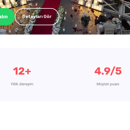
alın
Detayları Gör
12+
4.9/5
Yıllık deneyim
Müşteri puanı