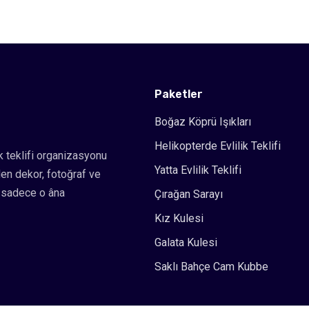
Paketler
Boğaz Köprü Işıkları
Helikopterde Evlilik Teklifi
ik teklifi organizasyonu
Yatta Evlilik Teklifi
en dekor, fotoğraf ve
z sadece o âna
Çırağan Sarayı
Kız Kulesi
Galata Kulesi
Saklı Bahçe Cam Kubbe