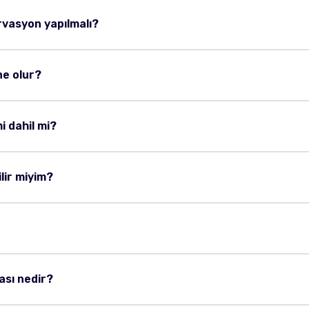
vasyon yapılmalı?
ne olur?
i dahil mi?
ilir miyim?
kası nedir?