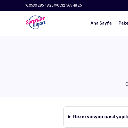
📞
0530 285 48 25
💬
0532 565 48 25
Ana Sayfa
Pake
C
Rezervasyon nasıl yapıl