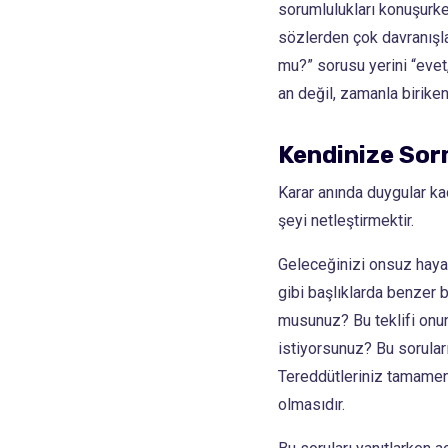
sorumlulukları konuşurken
sözlerden çok davranışla
mu?” sorusu yerini “evet, 
an değil, zamanla biriken 
Kendinize Sor
Karar anında duygular kad
şeyi netleştirmektir.
Geleceğinizi onsuz hayal
gibi başlıklarda benzer 
musunuz? Bu teklifi onun
istiyorsunuz? Bu sorular
Tereddütleriniz tamamen 
olmasıdır.