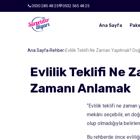
📞
0530 285 48 25
💬
0532 565 48 25
Ana Sayfa
Pake
Ana Sayfa
›
Rehber
›
Evlilik Teklifi Ne Zaman Yapılmalı? 
Evlilik Teklifi Ne
Zamanı Anlamak
“Evlilik teklifi ne zaman
mekânı seçebilir, en doğr
olup olmadığıyla belirleni
Bu rehberde önce evliliğ