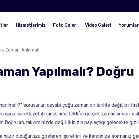
tler
Hizmetlerimiz
Foto Galeri
Video Galeri
Yorumlar
Doğru Zamanı Anlamak
 Zaman Yapılmalı? Doğru
 yapılmalı?” sorusunun cevabı çoğu zaman bir tarihte değil, bir hist
u günü işaretleyebilirsiniz; ama teklifin gerçek zamanlaması, iliş
r. Doğru an, takviminizde değil, ikinizin paylaştığı gelecekte gizlid
e hazır olduğunuzu gösteren işaretleri ve kendinize sormanız ger