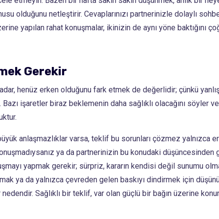
acele etmeyin. Bazen bir hafta sakin sakin düşünmek, anlık bir h
onusu olduğunu netleştirir. Cevaplarınızı partnerinizle dolaylı soh
zerine yapılan rahat konuşmalar, ikinizin de aynı yöne baktığını ç
emek Gerekir
dar, henüz erken olduğunu fark etmek de değerlidir; çünkü yanlı
ir. Bazı işaretler biraz beklemenin daha sağlıklı olacağını söyler v
uktur.
üyük anlaşmazlıklar varsa, teklif bu sorunları çözmez yalnızca ert
ça konuşmadıysanız ya da partnerinizin bu konudaki düşüncesinden
mayı yapmak gerekir; sürpriz, kararın kendisi değil sunumu olmalıdı
atmak ya da yalnızca çevreden gelen baskıyı dindirmek için düşün
 nedendir. Sağlıklı bir teklif, var olan güçlü bir bağın üzerine kon