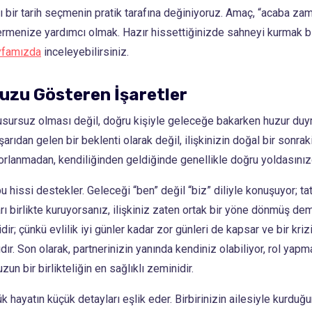
lı bir tarih seçmenin pratik tarafına değiniyoruz. Amaç, “acaba za
ermenize yardımcı olmak. Hazır hissettiğinizde sahneyi kurmak b
yfamızda
inceleyebilirsiniz.
uzu Gösteren İşaretler
usursuz olması değil, doğru kişiyle geleceğe bakarken huzur duyma
ışarıdan gelen bir beklenti olarak değil, ilişkinizin doğal bir sonrak
orlanmadan, kendiliğinden geldiğinde genellikle doğru yoldasınızd
hissi destekler. Geleceği “ben” değil “biz” diliyle konuşuyor; tat
rı birlikte kuruyorsanız, ilişkiniz zaten ortak bir yöne dönmüş demek
r; çünkü evlilik iyi günler kadar zor günleri de kapsar ve bir krizi
ır. Son olarak, partnerinizin yanında kendiniz olabiliyor, rol yap
un bir birlikteliğin en sağlıklı zeminidir.
ük hayatın küçük detayları eşlik eder. Birbirinizin ailesiyle kurduğ