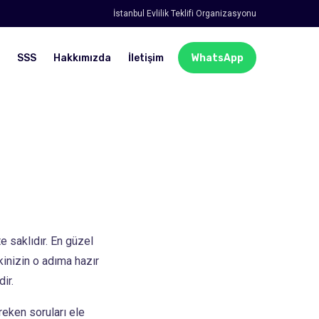
İstanbul Evlilik Teklifi Organizasyonu
SSS
Hakkımızda
İletişim
WhatsApp
e saklıdır. En güzel
kinizin o adıma hazır
ir.
eken soruları ele