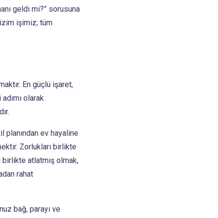
manı geldi mi?” sorusuna
izim işimiz; tüm
ktır. En güçlü işaret,
i adımı olarak
ır.
il planından ev hayaline
tir. Zorlukları birlikte
 birlikte atlatmış olmak,
madan rahat
unuz bağ, parayı ve