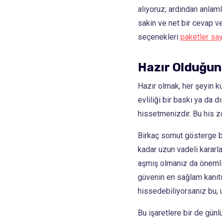
alıyoruz; ardından anlam
sakin ve net bir cevap v
seçenekleri
paketler sa
Hazır Olduğun
Hazır olmak, her şeyin k
evliliği bir baskı ya da d
hissetmenizdir. Bu his z
Birkaç somut gösterge bu 
kadar uzun vadeli kararla
aşmış olmanız da önemlidi
güvenin en sağlam kanıtıd
hissedebiliyorsanız bu, uz
Bu işaretlere bir de günl