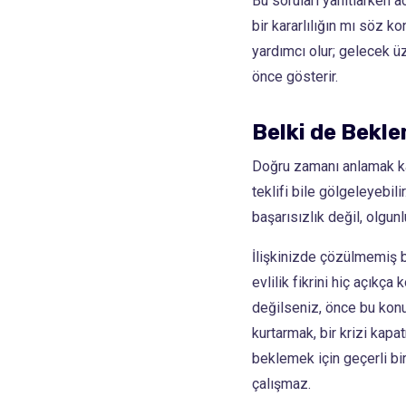
Bu soruları yanıtlarken 
bir kararlılığın mı söz k
yardımcı olur; gelecek ü
önce gösterir.
Belki de Bekl
Doğru zamanı anlamak ka
teklifi bile gölgeleyebil
başarısızlık değil, olgunl
İlişkinizde çözülmemiş b
evlilik fikrini hiç açık
değilseniz, önce bu konuş
kurtarmak, bir krizi kap
beklemek için geçerli bir
çalışmaz.