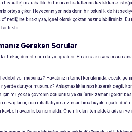
 hissettiğiniz rahatlık, birbirinizin hedeflerini destekleme isteği
rla ortaya çıkar. Heyecanın yanında derin bir sakinlik de hissediy
o” netliğine bıraktıysa, içsel olarak çoktan hazır olabilirsiniz. Bu n
bir histir.
manız Gereken Sorular
ar birkaç dürüst soru da yol gösterir. Bu soruların amacı sizi sın
 edebiliyor musunuz? Hayatınızın temel konularında, çocuk, şehir
bir yerde duruyor musunuz? Anlaşmazlıklarınızı küserek değil, ko
 için mi, yoksa çevrenin beklentisi ya da “artık zamanı geldi” ba
ın cevapları içinizi rahatlatıyorsa, zamanlama büyük ölçüde doğru
kaybolmayabilir; bu normaldir. Önemli olan, temeldeki güven ve is