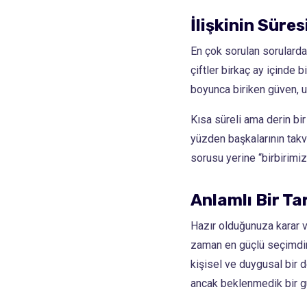
İlişkinin Süres
En çok sorulan sorulardan 
çiftler birkaç ay içinde bi
boyunca biriken güven, uy
Kısa süreli ama derin bir 
yüzden başkalarının takv
sorusu yerine “birbirimi
Anlamlı Bir T
Hazır olduğunuza karar ver
zaman en güçlü seçimdir;
kişisel ve duygusal bir d
ancak beklenmedik bir gü