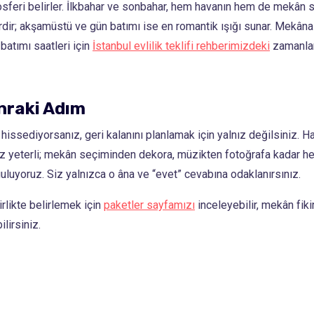
feri belirler. İlkbahar ve sonbahar, hem havanın hem de mekân 
dir; akşamüstü ve gün batımı ise en romantik ışığı sunar. Mekân
batımı saatleri için
İstanbul evlilik teklifi rehberimizdeki
zamanla
nraki Adım
hissediyorsanız, geri kalanını planlamak için yalnız değilsiniz. H
ız yeterli; mekân seçiminden dekora, müzikten fotoğrafa kadar her 
uluyoruz. Siz yalnızca o âna ve “evet” cevabına odaklanırsınız.
rlikte belirlemek için
paketler sayfamızı
inceleyebilir, mekân fikir
lirsiniz.