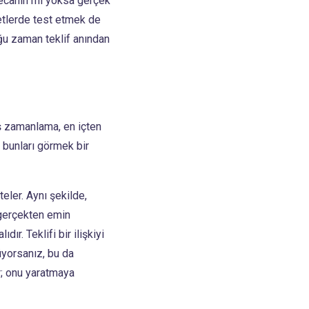
eyecanın mı yoksa gerçek
betlerde test etmek de
oğu zaman teklif anından
ş zamanlama, en içten
e bunları görmek bir
eler. Aynı şekilde,
 gerçekten emin
r. Teklifi bir ilişkiyi
üyorsanız, bu da
ur; onu yaratmaya