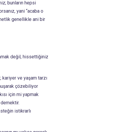
niz; bunların hepsi
orsanız, yani “acaba o
etlik genellikle ani bir
amak değil, hissettiğiniz
, kariyer ve yaşam tarzı
nuşarak çözebiliyor
skısı için mi yapmak
 demektir.
teğin istikrarlı