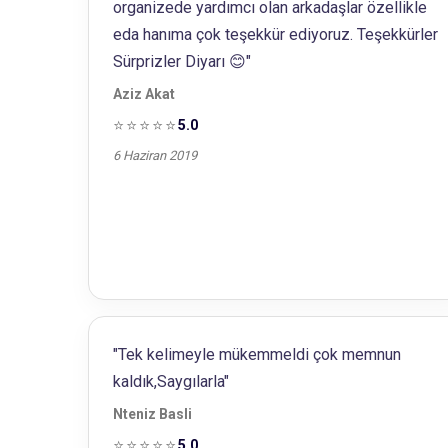
organizede yardımcı olan arkadaşlar özellikle
eda hanıma çok teşekkür ediyoruz. Teşekkürler
Sürprizler Diyarı 😊"
Aziz Akat
⭐⭐⭐⭐⭐
5.0
6 Haziran 2019
"Tek kelimeyle mükemmeldi çok memnun
kaldık,Saygılarla"
Nteniz Basli
⭐⭐⭐⭐⭐
5.0