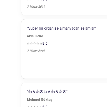
7 Mayıs 2019
"Süper bir organize almanyadan selamlar"
akin lucho
⭐⭐⭐⭐⭐
5.0
7 Nisan 2019
"👍🌟👍🌟👍🌟👍🌟👍🌟"
Mehmet Göktaş
5.0