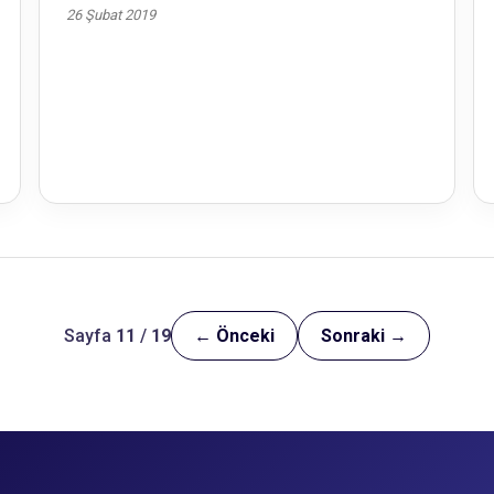
26 Şubat 2019
Sayfa
11
/
19
← Önceki
Sonraki →