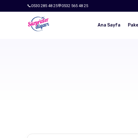
📞
0530 285 48 25
💬
0532 565 48 25
Ana Sayfa
Pake