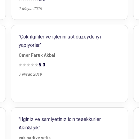
1 Mayıs 2019
"Çok ilgililer ve işlerini üst düzeyde iyi
yapıyorlar."
Ömer Faruk Akbal
⭐⭐⭐⭐⭐
5.0
7 Nisan 2019
"Ilginiz ve samiyetiniz icin tesekkurler.
Akin&Işık"
ışık şadiye şefik