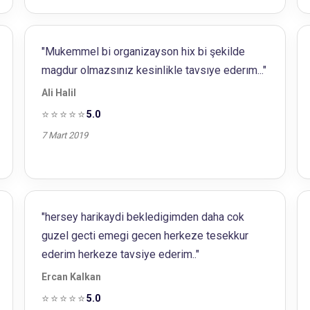
"Mukemmel bi organizayson hix bi şekilde
magdur olmazsınız kesinlikle tavsıye ederım..."
Ali Halil
⭐⭐⭐⭐⭐
5.0
7 Mart 2019
"hersey harikaydi bekledigimden daha cok
guzel gecti emegi gecen herkeze tesekkur
ederim herkeze tavsiye ederim.."
Ercan Kalkan
⭐⭐⭐⭐⭐
5.0