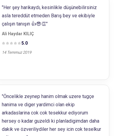
"Her şey harikaydı, kesinlikle düşünebilirsiniz
asla tereddüt etmeden Barış bey ve ekibiyle
çalışın tanışın 👍😎👏"
Ali Haydar KILIÇ
⭐⭐⭐⭐⭐
5.0
14 Temmuz 2019
"Öncelikle zeynep hanim olmak uzere tugçe
hanima ve diger yardimci olan ekip
arkadaslarina cok cok tesekkur ediyorum
hersey o kadar guzeldi ki planladigimdan daha
dakik ve özveriliydiler her sey icin cok teselkur