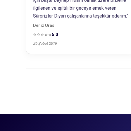
için başta Zeynep Hanım olmak üzere bizlerle
ilgilenen ve ışıltılı bir geceye emek veren
Sürprizler Diyarı çalışanlarına teşekkür ederim."
Deniz Uras
⭐⭐⭐⭐⭐
5.0
26 Şubat 2019